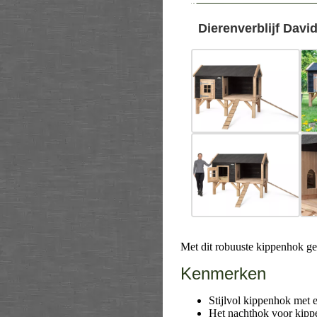
--
Dierenverblijf Davi
Met dit robuuste kippenhok ge
Kenmerken
Stijlvol kippenhok met 
Het nachthok voor kippe