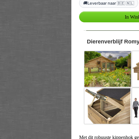
🚚
Leverbaar naar 🇧🇪 🇳🇱
--
Dierenverblijf Romy
Met dit robuuste kippenhok ge