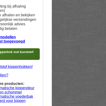
ing bij afhaling
en)
 afhalen en bekijken
elijkse verzendingen
soonlijk advies
lig betalen
 modellen
st toegevoegd
ppenhok met kunststof
tstof kippenhokken!
llen?
re producten:
matische kippendeur
en schommel
matische voederbak
est voor kippen