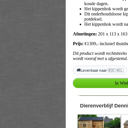
koude dagen.
Het kippenhok wordt gel
Dit onderhoudsloose kip
potdeksel.
Het kippenhok wordt na a
Afmetingen:
201 x 113 x 16
Prijs:
€1309,- inclusief thuisb
Dit product wordt rechtstreeks
wordt vooraf met u afgestemd.
🚚
Leverbaar naar 🇧🇪 🇳🇱
--
Dierenverblijf Denn