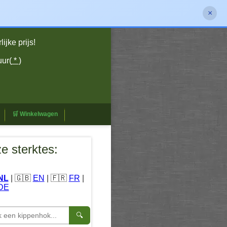
×
jke prijs!
uur(
*
)
🛒 Winkelwagen
e sterktes:
NL
| 🇬🇧
EN
| 🇫🇷
FR
|
DE
🔍