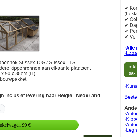
✔ Kort
(hokk
✔ Ook
✔ Dag
✔ Per
✔ Vei
·Alle
·Laat
ippenhok Sussex 10G / Sussex 11G
⭐ Ki
dere kippenrennen aan elkaar te plaatsen.
 x 90 x 88cm (H).
dak!
 bouwpakket.
·Kuns
ijn inclusief levering naar Belgie - Nederland.
Beste
Ande

·
Auto
·
Kipp
·
Auto
·
Legn