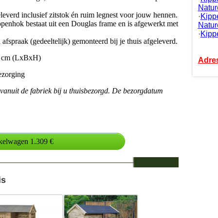
Nature
everd inclusief zitstok én ruim legnest voor jouw hennen.
·
Kipp
penhok bestaat uit een Douglas frame en is afgewerkt met
Natur
·
Kipp
fspraak (gedeeltelijk) gemonteerd bij je thuis afgeleverd.
3 cm (LxBxH)
Adre
ezorging
 vanuit de fabriek bij u thuisbezorgd. De bezorgdatum
is