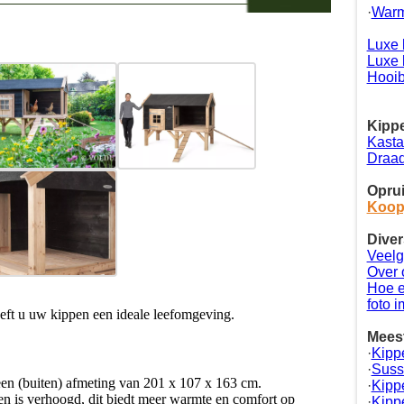
·
Warm
d
Luxe 
Luxe 
Hooib
Kippe
Kasta
Draad
Oprui
Koop
Diver
Veelg
Over 
Hoe e
foto 
eft u uw kippen een ideale leefomgeving.
Meest
·
Kipp
·
Suss
een (buiten) afmeting van 201 x 107 x 163 cm.
·
Kipp
n is verhoogd, dit biedt meer warmte en comfort op
·
Kipp