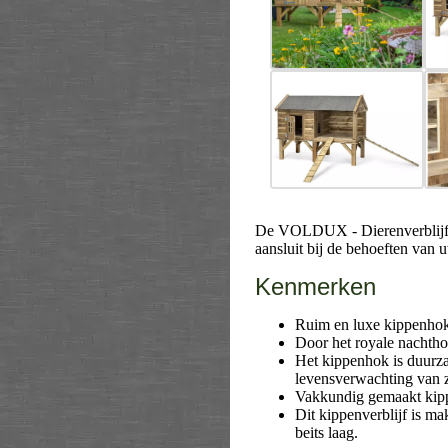
De VOLDUX - Dierenverblijf De
aansluit bij de behoeften van 
Kenmerken
Ruim en luxe kippenhok 
Door het royale nachth
Het kippenhok is duurza
levensverwachting van z
Vakkundig gemaakt kipp
Dit kippenverblijf is ma
beits laag.