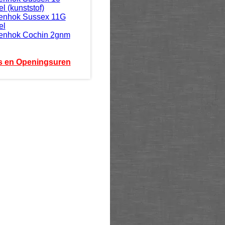
l (kunststof)
enhok Sussex 11G
el
enhok Cochin 2gnm
s en Openingsuren