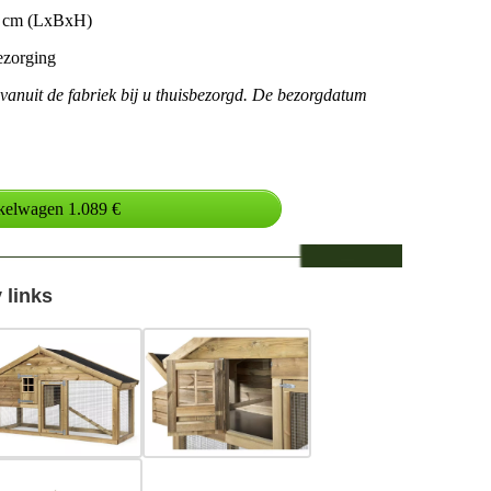
3 cm (LxBxH)
ezorging
 vanuit de fabriek bij u thuisbezorgd. De bezorgdatum
 links