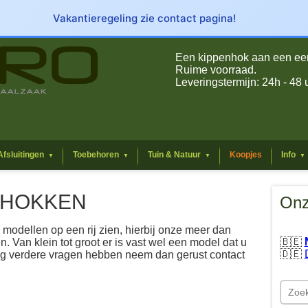
Vakantieregeling zie contact pagina!
Een kippenhok aan een eerli
Ruime voorraad.
Leveringstermijn: 24h - 48 
Afsluitingen
Toebehoren
Tuin & Natuur
Koopjes
Info
▼
▼
▼
▼
NHOKKEN
Onz
e modellen op een rij zien, hierbij onze meer dan
🇧🇪
. Van klein tot groot er is vast wel een model dat u
🇩🇪
og verdere vragen hebben neem dan gerust contact