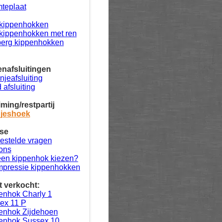
teplaat
kippenhokken
kippenhokken met ren
erg kippenhokken
nafsluitingen
njeafsluiting
 afsluiting
ming/restpartij
jeshoek
se
estelde vragen
ons
en kippenhok kiezen?
impressie kippenhokken
 verkocht:
enhok Charly 1
ex 11 P
enhok Zijdehoen
enhok Sussex 10