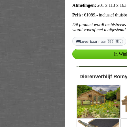
Afmetingen:
201 x 113 x 16
Prijs:
€1089,- inclusief thuisb
Dit product wordt rechtstreeks
wordt vooraf met u afgestemd.
🚚
Leverbaar naar 🇧🇪 🇳🇱
--
Dierenverblijf Romy