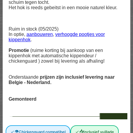
schuim tegen tocht.
Het hok is reeds gebeitst in een mooie naturel kleur.
Ruim in stock (05/2025)
In optie,
aanbouwren
,
verhoogde pootjes voor
kippenhok
.
Promotie
(ruime korting bij aankoop van een
kippenhok met automatische kippendeur /
chickenguard ) zowel bij levering als afhaling!
Onderstaande
prijzen zijn inclusief levering naar
Belgie - Nederland.
Gemonteerd
--
👁
📥
Chickenguard compatibel
Inclusief vuillade