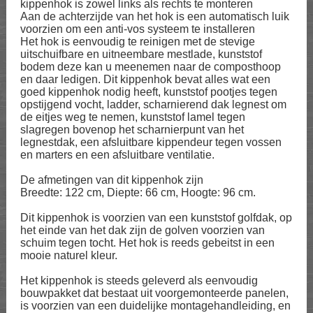
kippenhok is zowel links als rechts te monteren
Aan de achterzijde van het hok is een automatisch luik
voorzien om een anti-vos systeem te installeren
Het hok is eenvoudig te reinigen met de stevige
uitschuifbare en uitneembare mestlade, kunststof
bodem deze kan u meenemen naar de composthoop
en daar ledigen. Dit kippenhok bevat alles wat een
goed kippenhok nodig heeft, kunststof pootjes tegen
opstijgend vocht, ladder, scharnierend dak legnest om
de eitjes weg te nemen, kunststof lamel tegen
slagregen bovenop het scharnierpunt van het
legnestdak, een afsluitbare kippendeur tegen vossen
en marters en een afsluitbare ventilatie.
De afmetingen van dit kippenhok zijn
Breedte: 122 cm, Diepte: 66 cm, Hoogte: 96 cm.
Dit kippenhok is voorzien van een kunststof golfdak, op
het einde van het dak zijn de golven voorzien van
schuim tegen tocht. Het hok is reeds gebeitst in een
mooie naturel kleur.
Het kippenhok is steeds geleverd als eenvoudig
bouwpakket dat bestaat uit voorgemonteerde panelen,
is voorzien van een duidelijke montagehandleiding, en