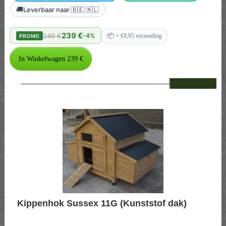
🚚
Leverbaar naar 🇧🇪 🇳🇱
239 €
249 €
-4%
📦
+ €8,95 verzending
PROMO
--
Kippenhok Sussex 11G (Kunststof dak)