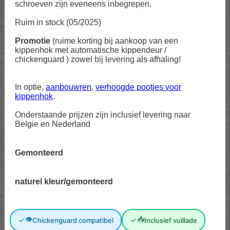
schroeven zijn eveneens inbegrepen.
Ruim in stock (05/2025)
Promotie
(ruime korting bij aankoop van een
kippenhok met automatische kippendeur /
chickenguard ) zowel bij levering als afhaling!
In optie,
aanbouwren
,
verhoogde pootjes voor
kippenhok
.
Onderstaande prijzen zijn inclusief levering naar
Belgie en Nederland
Gemonteerd
naturel kleur/gemonteerd
👁
📥
Chickenguard compatibel
Inclusief vuillade