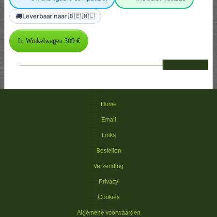
🚚
Leverbaar naar 🇧🇪 🇳🇱
--
Home
Email
Links
Bestellen
Verzending
Privacy
Cookies
Algemene voorwaarden