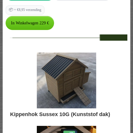
📦
+ €8,95 verzending
--
Kippenhok Sussex 10G (Kunststof dak)