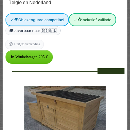
Belgie en Nederland
👁
📥
Chickenguard compatibel
Inclusief vuillade
🚚
Leverbaar naar 🇧🇪 🇳🇱
📦
+ €8,95 verzending
--