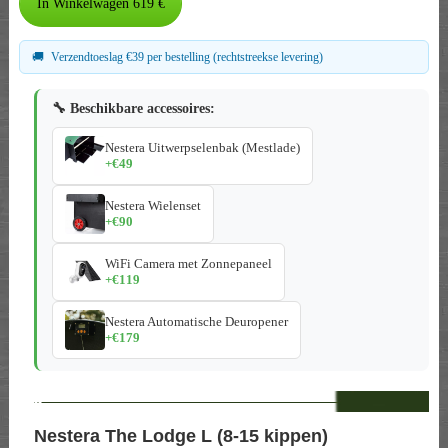
🚚
Verzendtoeslag €39 per bestelling (rechtstreekse levering)
🔧 Beschikbare accessoires:
Nestera Uitwerpselenbak (Mestlade)
+€49
Nestera Wielenset
+€90
WiFi Camera met Zonnepaneel
+€119
Nestera Automatische Deuropener
+€179
--
Nestera The Lodge L (8-15 kippen)