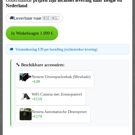
Onderstaande
prijzen zijn inclusief levering naar België en
Nederland
🚚
Leverbaar naar 🇧🇪 🇳🇱
🚚
Verzendtoeslag €39 per bestelling (rechtstreekse levering)
🔧 Beschikbare accessoires:
Nestera Uitwerpselenbak (Mestlade)
+€49
WiFi Camera met Zonnepaneel
+€119
Nestera Automatische Deuropener
+€179