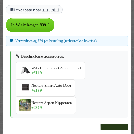
🚚
Leverbaar naar 🇧🇪 🇳🇱
🚚
Verzendtoeslag €39 per bestelling (rechtstreekse levering)
🔧 Beschikbare accessoires:
WiFi Camera met Zonnepaneel
+€119
Nestera Smart Auto Door
+€199
Nestera Aspen Kippenren
+€369
--