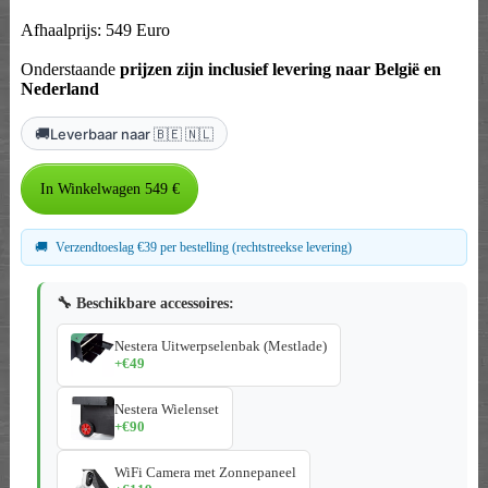
Afhaalprijs: 549 Euro
Onderstaande
prijzen zijn inclusief levering naar België en
Nederland
🚚
Leverbaar naar 🇧🇪 🇳🇱
🚚
Verzendtoeslag €39 per bestelling (rechtstreekse levering)
🔧 Beschikbare accessoires:
Nestera Uitwerpselenbak (Mestlade)
+€49
Nestera Wielenset
+€90
WiFi Camera met Zonnepaneel