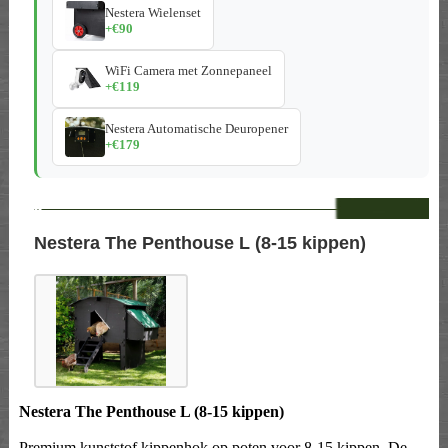
Nestera Wielenset
+€90
WiFi Camera met Zonnepaneel
+€119
Nestera Automatische Deuropener
+€179
--
Nestera The Penthouse L (8-15 kippen)
Nestera The Penthouse L (8-15 kippen)
Premium kunststof kippenhok op poten voor 8-15 kippen. De