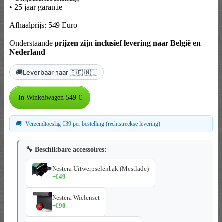
• 25 jaar garantie
Afhaalprijs: 549 Euro
Onderstaande
prijzen zijn inclusief levering naar België en
Nederland
🚚
Leverbaar naar 🇧🇪 🇳🇱
🚚
Verzendtoeslag €39 per bestelling (rechtstreekse levering)
🔧 Beschikbare accessoires:
Nestera Uitwerpselenbak (Mestlade)
+€49
Nestera Wielenset
+€90