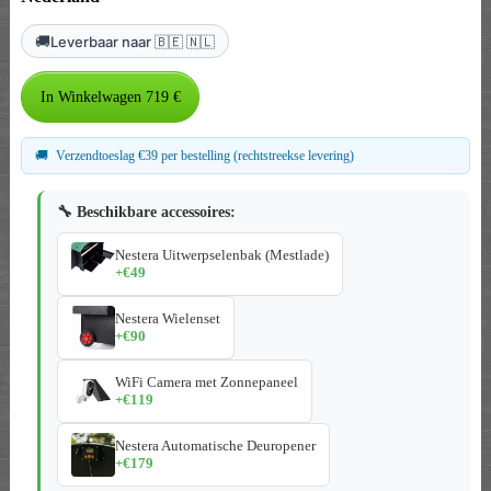
🚚
Leverbaar naar 🇧🇪 🇳🇱
🚚
Verzendtoeslag €39 per bestelling (rechtstreekse levering)
🔧 Beschikbare accessoires:
Nestera Uitwerpselenbak (Mestlade)
+€49
Nestera Wielenset
+€90
WiFi Camera met Zonnepaneel
+€119
Nestera Automatische Deuropener
+€179