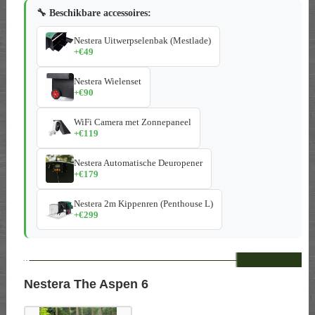
🔧 Beschikbare accessoires:
Nestera Uitwerpselenbak (Mestlade)
+€49
Nestera Wielenset
+€90
WiFi Camera met Zonnepaneel
+€119
Nestera Automatische Deuropener
+€179
Nestera 2m Kippenren (Penthouse L)
+€299
--
Nestera The Aspen 6