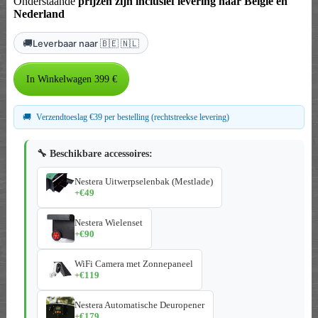
Onderstaande
prijzen zijn inclusief levering naar België en
Nederland
🚚
Leverbaar naar 🇧🇪 🇳🇱
🚚
Verzendtoeslag €39 per bestelling (rechtstreekse levering)
🔧 Beschikbare accessoires:
Nestera Uitwerpselenbak (Mestlade)
+€49
Nestera Wielenset
+€90
WiFi Camera met Zonnepaneel
+€119
Nestera Automatische Deuropener
+€179