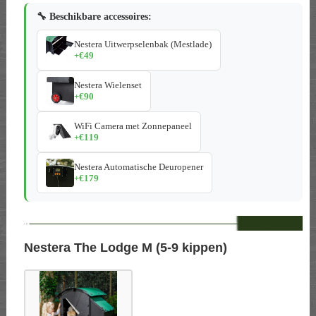
🔧 Beschikbare accessoires:
Nestera Uitwerpselenbak (Mestlade)
+€49
Nestera Wielenset
+€90
WiFi Camera met Zonnepaneel
+€119
Nestera Automatische Deuropener
+€179
--
Nestera The Lodge M (5-9 kippen)