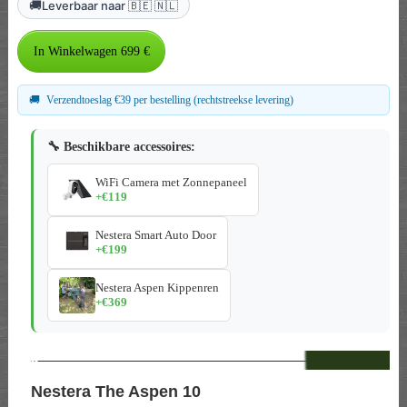
🚚
Leverbaar naar 🇧🇪 🇳🇱
🚚
Verzendtoeslag €39 per bestelling (rechtstreekse levering)
🔧 Beschikbare accessoires:
WiFi Camera met Zonnepaneel
+€119
Nestera Smart Auto Door
+€199
Nestera Aspen Kippenren
+€369
--
Nestera The Aspen 10