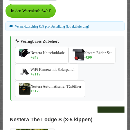
🚚
Versandzuschlag €39 pro Bestellung (Direktlieferung)
🔧 Verfügbares Zubehör:
Nestera Kotschublade
Nestera Räder-Set
+€49
+€90
WiFi Kamera mit Solarpanel
+€119
Nestera Automatischer Türöffner
+€179
--
Nestera The Lodge S (3-5 kippen)