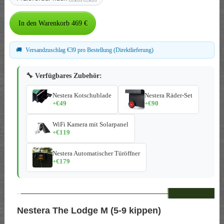
🚚
Versandzuschlag €39 pro Bestellung (Direktlieferung)
🔧 Verfügbares Zubehör:
Nestera Kotschublade
Nestera Räder-Set
+€49
+€90
WiFi Kamera mit Solarpanel
+€119
Nestera Automatischer Türöffner
+€179
--
Nestera The Lodge M (5-9 kippen)