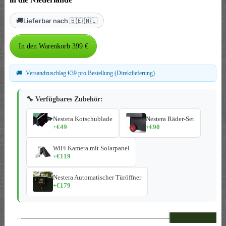
🚚
Lieferbar nach 🇧🇪 🇳🇱
🚚
Versandzuschlag €39 pro Bestellung (Direktlieferung)
🔧 Verfügbares Zubehör:
Nestera Kotschublade
Nestera Räder-Set
+€49
+€90
WiFi Kamera mit Solarpanel
+€119
Nestera Automatischer Türöffner
+€179
--