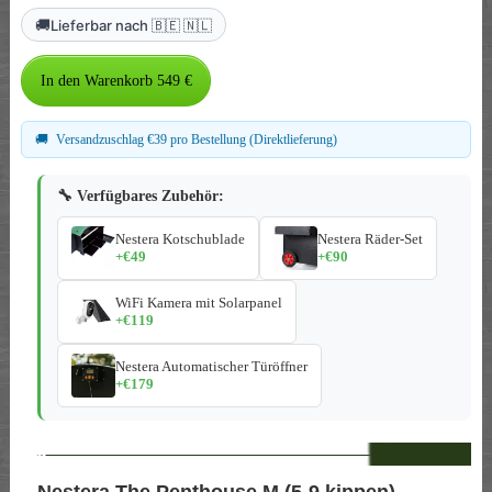
🚚
Lieferbar nach 🇧🇪 🇳🇱
🚚
Versandzuschlag €39 pro Bestellung (Direktlieferung)
🔧 Verfügbares Zubehör:
Nestera Kotschublade
Nestera Räder-Set
+€49
+€90
WiFi Kamera mit Solarpanel
+€119
Nestera Automatischer Türöffner
+€179
--