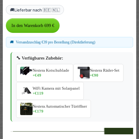
🚚
Lieferbar nach 🇧🇪 🇳🇱
🚚
Versandzuschlag €39 pro Bestellung (Direktlieferung)
🔧 Verfügbares Zubehör:
Nestera Kotschublade
Nestera Räder-Set
+€49
+€90
WiFi Kamera mit Solarpanel
+€119
Nestera Automatischer Türöffner
+€179
--