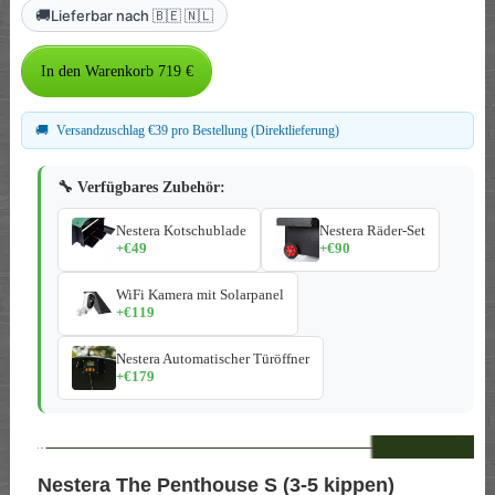
🚚
Lieferbar nach 🇧🇪 🇳🇱
🚚
Versandzuschlag €39 pro Bestellung (Direktlieferung)
🔧 Verfügbares Zubehör:
Nestera Kotschublade
Nestera Räder-Set
+€49
+€90
WiFi Kamera mit Solarpanel
+€119
Nestera Automatischer Türöffner
+€179
--
Nestera The Penthouse S (3-5 kippen)