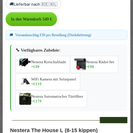
🚚
Lieferbar nach 🇧🇪 🇳🇱
🚚
Versandzuschlag €39 pro Bestellung (Direktlieferung)
🔧 Verfügbares Zubehör:
Nestera Kotschublade
Nestera Räder-Set
+€49
+€90
WiFi Kamera mit Solarpanel
+€119
Nestera Automatischer Türöffner
+€179
--
Nestera The House L (8-15 kippen)