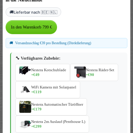
🚚
Lieferbar nach 🇧🇪 🇳🇱
🚚
Versandzuschlag €39 pro Bestellung (Direktlieferung)
🔧 Verfügbares Zubehör:
Nestera Kotschublade
Nestera Räder-Set
+€49
+€90
WiFi Kamera mit Solarpanel
+€119
Nestera Automatischer Türöffner
+€179
Nestera 2m Auslauf (Penthouse L)
+€299