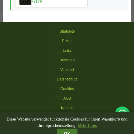
+€179
Startseite
E-Mail
Links
Bestellen
Versand
Datenschutz
Cookies
AGB
Kontakt
Diese Website verwendet funktionale Cookies für Ihren Warenkorb und
© 2002-2026 Kippenhokken.be
Ihre Spracheinstellung.
Mehr Infos
🚚 Gratis Lieferung Ställe BE/NL · Zubehör gratis ab €100
🔄 14 Tage Rückgabe
🏪 Showroom in Ooigem
🔒 Sicheres Bezahlen
OK