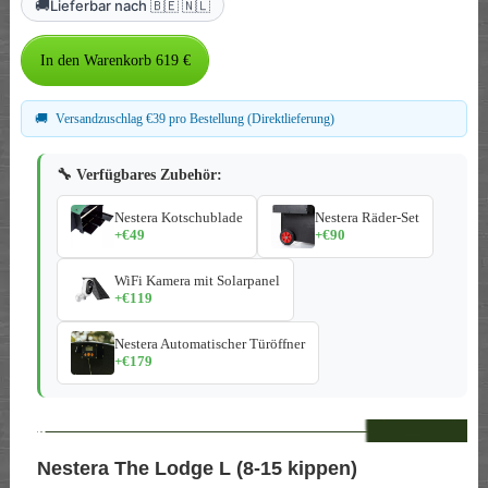
🚚
Lieferbar nach 🇧🇪 🇳🇱
🚚
Versandzuschlag €39 pro Bestellung (Direktlieferung)
🔧 Verfügbares Zubehör:
Nestera Kotschublade
Nestera Räder-Set
+€49
+€90
WiFi Kamera mit Solarpanel
+€119
Nestera Automatischer Türöffner
+€179
--
Nestera The Lodge L (8-15 kippen)