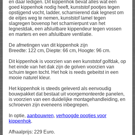
en daar ledigen. Dit kippenhok bevat alles wat een
goed kippenhok nodig heeft, kunststof pootjes tegen
opstijgend vocht, ladder, scharnierend dak legnest om
de eitjes weg te nemen, kunststof lamel tegen
slagregen bovenop het scharnierpunt van het
legnestdak, een afsluitbare kippendeur tegen vossen
en marters en een afsluitbare ventilatie.
De afmetingen van dit kippenhok zijn
Breedte: 122 cm, Diepte: 66 cm, Hoogte: 96 cm.
Dit kippenhok is voorzien van een kunststof golfdak, op
het einde van het dak zijn de golven voorzien van
schuim tegen tocht. Het hok is reeds gebeitst in een
mooie naturel kleur.
Het kippenhok is steeds geleverd als eenvoudig
bouwpakket dat bestaat uit voorgemonteerde panelen,
is voorzien van een duidelijke montagehandleiding, en
schroeven zijn eveneens inbegrepen.
In optie,
aanbouwren
,
verhoogde pootjes voor
kippenhok
.
Afhaalprijs: 229 Euro.