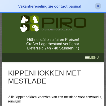
Vakantieregeling zie contact pagina!
×
Hühnerställe zu fairen Preisen!
Großer Lagerbestand verfügbar.
Lieferzeit: 24h - 48 Stunden(
*
)
MENÜ
KIPPENHOKKEN MET
MESTLADE
Alle kippenhokken voorzien van een mestlade voor eenvoudig
reinigen!