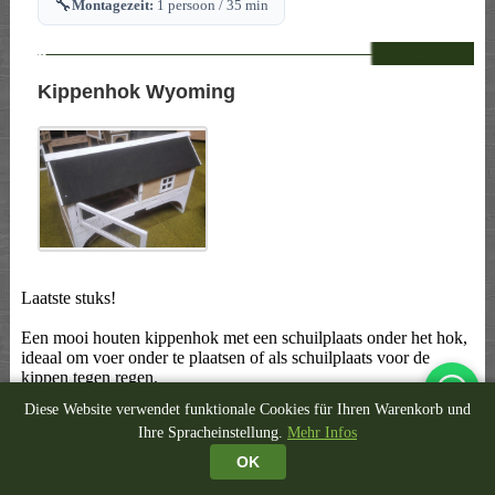
🔧
Montagezeit:
1 persoon / 35 min
--
Kippenhok Wyoming
Laatste stuks!
Een mooi houten kippenhok met een schuilplaats onder het hok,
ideaal om voer onder te plaatsen of als schuilplaats voor de
kippen tegen regen.
Voorzien van legplaats, vuillade, plexi raam, diverse deuren,...
Diese Website verwendet funktionale Cookies für Ihren Warenkorb und
Geleverd als eenvoudig bouwpakket.
Ihre Spracheinstellung.
Mehr Infos
Afmetingen: 150 x 84 x 99 cm
OK
📥
👁
Inkl. Kotschublade
Letzte Stücke!