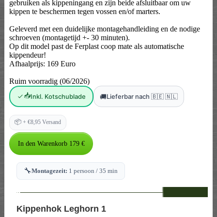
gebruiken als kippeningang en zijn beide afsluitbaar om uw
kippen te beschermen tegen vossen en/of marters.
Geleverd met een duidelijke montagehandleiding en de nodige
schroeven (montagetijd +- 30 minuten).
Op dit model past de Ferplast coop mate als automatische
kippendeur!
Afhaalprijs: 169 Euro
Ruim voorradig (06/2026)
📥
🚚
Inkl. Kotschublade
Lieferbar nach 🇧🇪 🇳🇱
📦
+ €8,95 Versand
🔧
Montagezeit:
1 persoon / 35 min
--
Kippenhok Leghorn 1