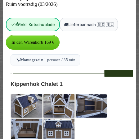
Ruim voorradig (03/2026)
📥
🚚
Inkl. Kotschublade
Lieferbar nach 🇧🇪 🇳🇱
🔧
Montagezeit:
1 persoon / 35 min
--
Kippenhok Chalet 1