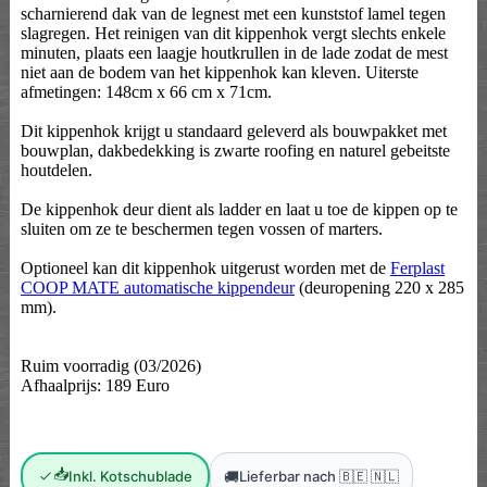
scharnierend dak van de legnest met een kunststof lamel tegen
slagregen. Het reinigen van dit kippenhok vergt slechts enkele
minuten, plaats een laagje houtkrullen in de lade zodat de mest
niet aan de bodem van het kippenhok kan kleven. Uiterste
afmetingen: 148cm x 66 cm x 71cm.
Dit kippenhok krijgt u standaard geleverd als bouwpakket met
bouwplan, dakbedekking is zwarte roofing en naturel gebeitste
houtdelen.
De kippenhok deur dient als ladder en laat u toe de kippen op te
sluiten om ze te beschermen tegen vossen of marters.
Optioneel kan dit kippenhok uitgerust worden met de
Ferplast
COOP MATE automatische kippendeur
(deuropening 220 x 285
mm).
Ruim voorradig (03/2026)
Afhaalprijs: 189 Euro
📥
🚚
Inkl. Kotschublade
Lieferbar nach 🇧🇪 🇳🇱