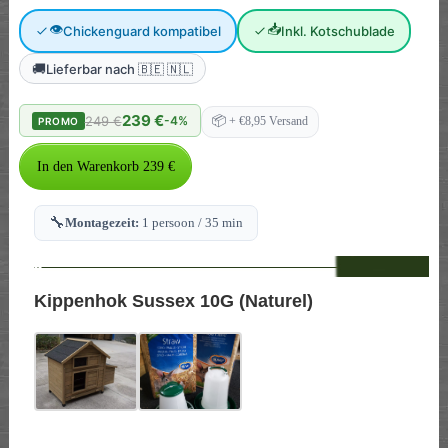
👁
📥
Chickenguard kompatibel
Inkl. Kotschublade
🚚
Lieferbar nach 🇧🇪 🇳🇱
239 €
249 €
-4%
📦
+ €8,95 Versand
PROMO
🔧
Montagezeit:
1 persoon / 35 min
--
Kippenhok Sussex 10G (Naturel)