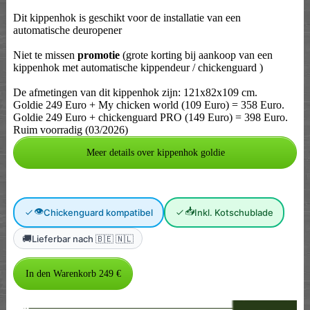
Dit kippenhok is geschikt voor de installatie van een
automatische deuropener
Niet te missen
promotie
(grote korting bij aankoop van een
kippenhok met automatische kippendeur / chickenguard )
De afmetingen van dit kippenhok zijn: 121x82x109 cm.
Goldie 249 Euro + My chicken world (109 Euro) = 358 Euro.
Goldie 249 Euro + chickenguard PRO (149 Euro) = 398 Euro.
Ruim voorradig (03/2026)
Meer details over kippenhok goldie
👁
📥
Chickenguard kompatibel
Inkl. Kotschublade
🚚
Lieferbar nach 🇧🇪 🇳🇱
--