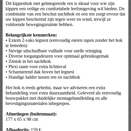
Dit kippenhok met geïntegreerde ren is ideaal voor wie zijn
kippen een veilige en comfortabele leefomgeving wil bieden. De
combinatie van een beschut nachthok en een ren zorgt ervoor dat
uw kippen beschermd zijn tegen weer en wind, terwijl ze
voldoende bewegingsruimte hebben.
Belangrijkste kenmerken:
• Extern 2-vaks legnest (eenvoudig eieren rapen zonder het hok
te betreden)
• Stevige uitschuifbare vuillade voor snelle reiniging
• Diverse toegangsdeuren voor optimaal gebruiksgemak
• Zitstok in het nachthok
• Plexi raam voor extra lichtinval
• Scharnierend dak boven het legnest
• Handige ladder tussen ren en nachthok
Het hok is reeds gebeitst, maar we adviseren een extra
behandeling voor extra duurzaamheid. Geleverd als eenvoudig
bouwpakket met duidelijke montagehandleiding en alle
bevestigingsmaterialen inbegrepen.
Afmetingen (buitenmaat):
177 x 65 x 98 cm
Afhaalprijs:
159 €