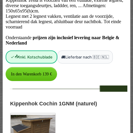
Kippenhok Tessa is voorzien van een vuillade, externe legnest,
diverse toegangsdeurtjes, laddder, ren, ... Afmetingen:
150x65x95(h)cm.
Legnest met 2 legnest vakken, ventilatie aan de voorzijde,
scharnierend dak legnest, afsluitbaar deur nachthok. Tot einde
voorraad
Onderstaande
prijzen zijn inclusief levering naar Belgie &
Nederland
📥
🚚
Inkl. Kotschublade
Lieferbar nach 🇧🇪 🇳🇱
--
Kippenhok Cochin 1GNM (naturel)