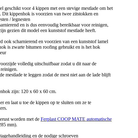
geschikt voor 4 kippen met een stevige mestlade om het
 Dit kippenhok is voorzien van twee zitstokken en
sten / legnesten
arnierend en is dus eenvoudig bereikbaar voor reinigen,
ijn gezien dit model een kunststof mestlade heeft.
ard ook scharnierend en voorzien van een kunststof lamel
hok is zwarte bitumen roofing gebruikt en is het hok
leur
oorzijde volledig uitschuifbaar zodat u dit naar de
reinigen.
e mestlade te leggen zodat de mest niet aan de lade blijft
enhok zijn: 120 x 60 x 60 cm.
r en laat u toe de kippen op te sluiten om ze te
ers.
gerust worden met de
Ferplast COOP MATE automatische
285 mm).
tagehandleiding en de nodige schroeven