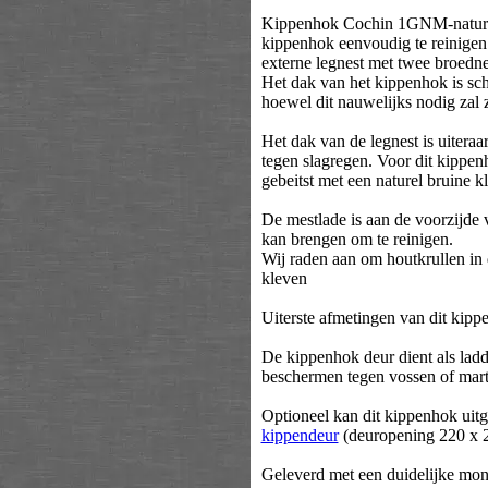
Kippenhok Cochin 1GNM-naturel 
kippenhok eenvoudig te reinigen.
externe legnest met twee broedne
Het dak van het kippenhok is sch
hoewel dit nauwelijks nodig zal z
Het dak van de legnest is uitera
tegen slagregen. Voor dit kippen
gebeitst met een naturel bruine k
De mestlade is aan de voorzijde 
kan brengen om te reinigen.
Wij raden aan om houtkrullen in d
kleven
Uiterste afmetingen van dit kipp
De kippenhok deur dient als ladde
beschermen tegen vossen of mart
Optioneel kan dit kippenhok uit
kippendeur
(deuropening 220 x 
Geleverd met een duidelijke mon