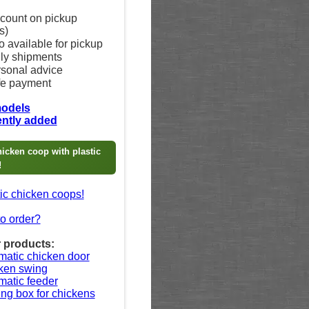
count on pickup
s)
o available for pickup
ly shipments
sonal advice
e payment
models
ntly added
icken coop with plastic
!
tic chicken coops!
o order?
 products:
matic chicken door
ken swing
matic feeder
ng box for chickens