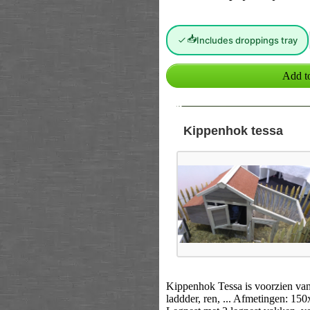
📥
Includes droppings tray
--
Kippenhok tessa
Kippenhok Tessa is voorzien van 
laddder, ren, ... Afmetingen: 15