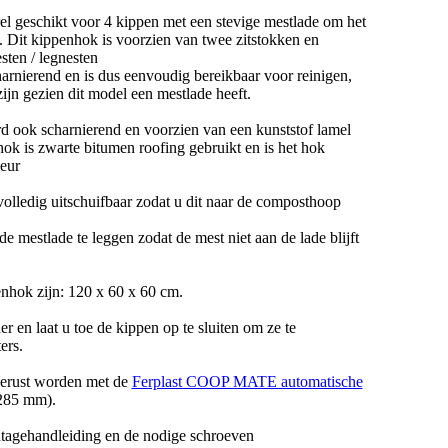
geschikt voor 4 kippen met een stevige mestlade om het
 Dit kippenhok is voorzien van twee zitstokken en
sten / legnesten
arnierend en is dus eenvoudig bereikbaar voor reinigen,
ijn gezien dit model een mestlade heeft.
ard ook scharnierend en voorzien van een kunststof lamel
hok is zwarte bitumen roofing gebruikt en is het hok
leur
volledig uitschuifbaar zodat u dit naar de composthoop
e mestlade te leggen zodat de mest niet aan de lade blijft
enhok zijn: 120 x 60 x 60 cm.
r en laat u toe de kippen op te sluiten om ze te
ers.
gerust worden met de
Ferplast COOP MATE automatische
285 mm).
tagehandleiding en de nodige schroeven