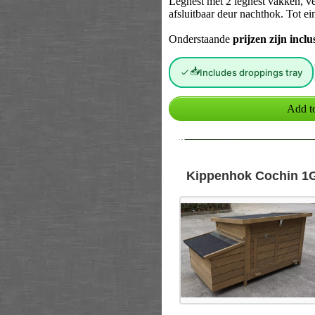
Legnest met 2 legnest vakken, ven
afsluitbaar deur nachthok. Tot e
Onderstaande
prijzen zijn incl
📥
Includes droppings tray
--
Kippenhok Cochin 1G