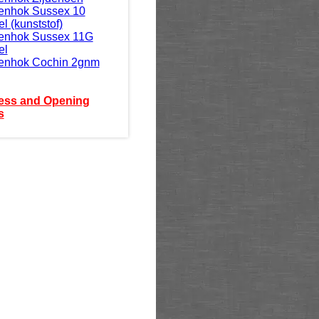
enhok Sussex 10
l (kunststof)
enhok Sussex 11G
el
enhok Cochin 2gnm
ess and Opening
s