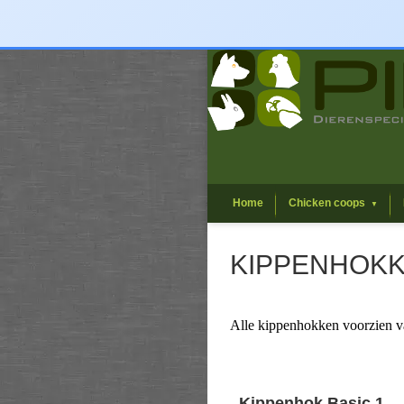
Home
Chicken coops
▼
KIPPENHOKK
Alle kippenhokken voorzien v
Kippenhok Basic 1