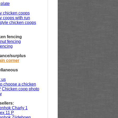
 plate
y chicken coops
y coops with run
style chicken coops
en fencing
nut fencing
fencing
ance/surplus
in corner
ellaneous
 us
o choose a chicken
?
Chicken coop photo
y
sellers:
enhok Charly 1
ex 11 P
enhok Zijdehoen