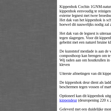
Kippenhok Cochin 1GNM-naturel 
kippenhok eenvoudig te reinigen.
externe legnest met twee broedne
Het dak van het kippenhok is sch
hoewel dit nauwelijks nodig zal z
Het dak van de legnest is uitera
tegen slagregen. Voor dit kippen
gebeitst met een naturel bruine k
De kunststof mestlade is aan de v
composthoop kan brengen om te 
Wij raden aan om houtkrullen in d
kleven
Uiterste afmetingen van dit kipp
De kippenhok deur dient als ladde
beschermen tegen vossen of mart
Optioneel kan dit kippenhok uit
kippendeur
(deuropening 220 x 
Geleverd met een duidelijke mon