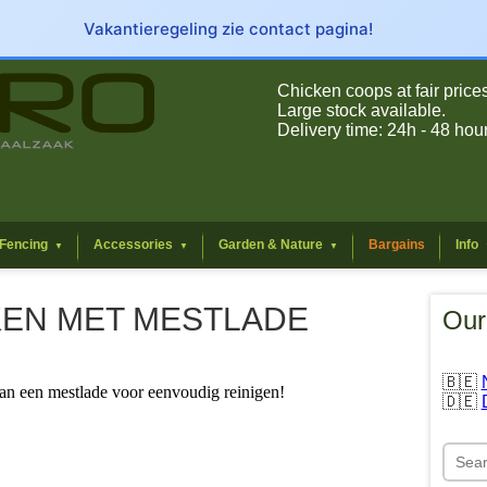
Vakantieregeling zie contact pagina!
Chicken coops at fair prices
Large stock available.
Delivery time: 24h - 48 hou
Fencing
Accessories
Garden & Nature
Bargains
Info
▼
▼
▼
EN MET MESTLADE
Our
🇧🇪
an een mestlade voor eenvoudig reinigen!
🇩🇪