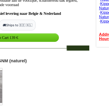
tilatie aan de voorzijde, scharnierend dak legnest,
·
Kipp
inde voorraad
Nature
·
Kipp
usief levering naar Belgie & Nederland
Natur
·
Kipp
🚚
Ships to 🇧🇪 🇳🇱
Addr
Hour
NM (naturel)