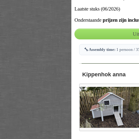
Laatste stuks (06/2026)
Onderstaande
prijzen zijn inclu
🔧
Assembly time:
1 persoon / 3
--
Kippenhok anna