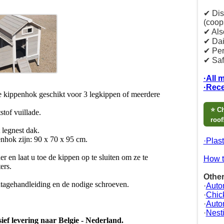
✔ Dis
(coop
✔ Als
✔ Dai
✔ Per
✔ Saf
·All 
·Rece
te kippenhok geschikt voor 3 legkippen of meerdere
⭐ Ch
tof vuillade.
roof
 legnest dak.
enhok zijn: 90 x 70 x 95 cm.
·Plas
r en laat u toe de kippen op te sluiten om ze te
How t
ers.
Other
tagehandleiding en de nodige schroeven.
·
Auto
·
Chic
·
Auto
·
Nesti
sief levering naar Belgie - Nederland.