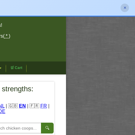
×
!
rs(
*
)
🛒 Cart
▼
 strengths:
NL
| 🇬🇧
EN
| 🇫🇷
FR
|
DE
🔍