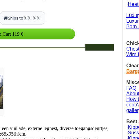
·
Heat
Luxur
🚚
Ships to 🇧🇪 🇳🇱
Luxur
Barn-
Chick
Chest
Wire 
Clear
Barga
Misc
FAQ
About
How t
coop
galler
Best 
·
Kipp
een vuillade, externe legnest, diverse toegangsdeurtjes,
·
Suss
0x65x95(h)cm.
·
Kipp