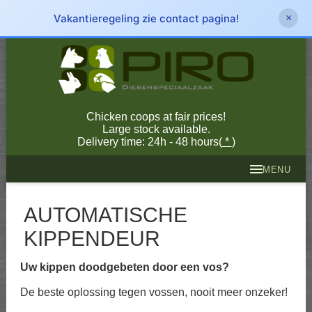
Vakantieregeling zie contact pagina!
×
Chicken coops at fair prices!
Large stock available.
Delivery time: 24h - 48 hours(
*
)
MENU
AUTOMATISCHE
KIPPENDEUR
Uw kippen doodgebeten door een vos?
De beste oplossing tegen vossen, nooit meer onzeker!