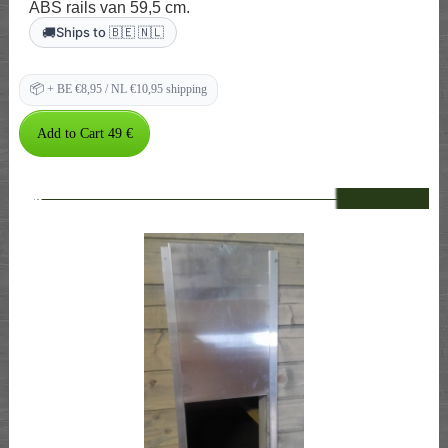
ABS rails van 59,5 cm.
🚚
Ships to 🇧🇪 🇳🇱
📦
+ BE €8,95 / NL €10,95 shipping
--