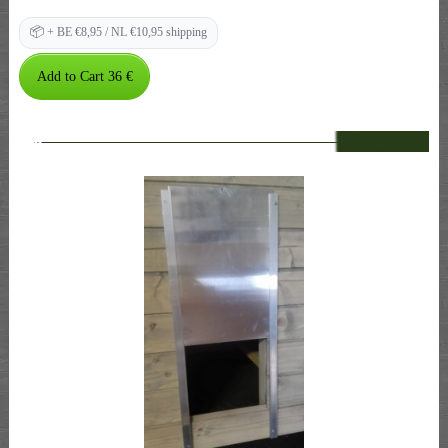
📦
+ BE €8,95 / NL €10,95 shipping
--