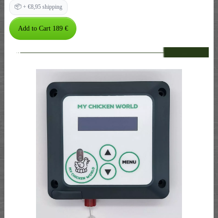
📦
+ €8,95 shipping
--