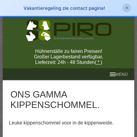
Vakantieregeling zie contact pagina!
×
Hühnerställe zu fairen Preisen!
Großer Lagerbestand verfügbar.
Lieferzeit: 24h - 48 Stunden(
*
)
MENÜ
ONS GAMMA
KIPPENSCHOMMEL.
Leuke kippenschommel voor in de kippenweide.