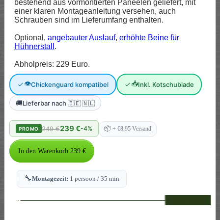
bestehend aus vormontierten Paneelen geliefert, mit
einer klaren Montageanleitung versehen, auch
Schrauben sind im Lieferumfang enthalten.
Optional,
angebauter Auslauf
,
erhöhte Beine für
Hühnerstall
.
Abholpreis: 229 Euro.
👁
📥
Chickenguard kompatibel
Inkl. Kotschublade
🚚
Lieferbar nach 🇧🇪 🇳🇱
239 €
249 €
-4%
📦
+ €8,95 Versand
PROMO
🔧
Montagezeit:
1 persoon / 35 min
--