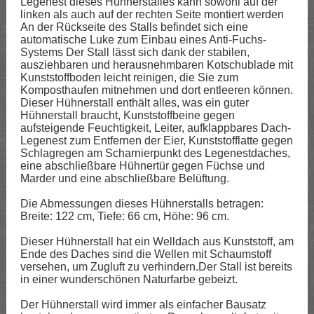
Legenest dieses Hühnerstalles kann sowohl auf der
linken als auch auf der rechten Seite montiert werden
An der Rückseite des Stalls befindet sich eine
automatische Luke zum Einbau eines Anti-Fuchs-
Systems Der Stall lässt sich dank der stabilen,
ausziehbaren und herausnehmbaren Kotschublade mit
Kunststoffboden leicht reinigen, die Sie zum
Komposthaufen mitnehmen und dort entleeren können.
Dieser Hühnerstall enthält alles, was ein guter
Hühnerstall braucht, Kunststoffbeine gegen
aufsteigende Feuchtigkeit, Leiter, aufklappbares Dach-
Legenest zum Entfernen der Eier, Kunststofflatte gegen
Schlagregen am Scharnierpunkt des Legenestdaches,
eine abschließbare Hühnertür gegen Füchse und
Marder und eine abschließbare Belüftung.
Die Abmessungen dieses Hühnerstalls betragen:
Breite: 122 cm, Tiefe: 66 cm, Höhe: 96 cm.
Dieser Hühnerstall hat ein Welldach aus Kunststoff, am
Ende des Daches sind die Wellen mit Schaumstoff
versehen, um Zugluft zu verhindern.Der Stall ist bereits
in einer wunderschönen Naturfarbe gebeizt.
Der Hühnerstall wird immer als einfacher Bausatz