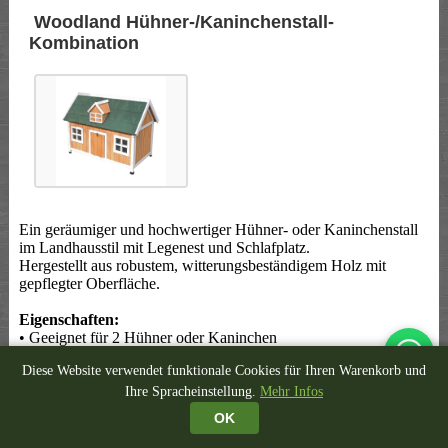
Woodland Hühner-/Kaninchenstall-
Kombination
Ein geräumiger und hochwertiger Hühner- oder Kaninchenstall
im Landhausstil mit Legenest und Schlafplatz.
Hergestellt aus robustem, witterungsbeständigem Holz mit
gepflegter Oberfläche.
Eigenschaften:
• Geeignet für 2 Hühner oder Kaninchen
• Inklusive Legenest und Schlafplatz
Diese Website verwendet funktionale Cookies für Ihren Warenkorb und
• Zwei abschließbare Türen
• Inklusive Schiebeschublade zur einfachen Reinigung
Ihre Spracheinstellung.
Mehr Infos
• Abmessungen: 115 x 68 x 86 cm
OK
• Marke: duvoplus
• Artikel-Nr.: 603/203