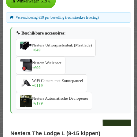
🚚
Verzendtoeslag €39 per bestelling (rechtstreekse levering)
🔧 Beschikbare accessoires:
Nestera Uitwerpselenbak (Mestlade)
+€49
Nestera Wielenset
+€90
WiFi Camera met Zonnepaneel
+€119
Nestera Automatische Deuropener
+€179
--
Nestera The Lodge L (8-15 kippen)