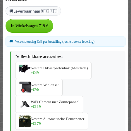
🚚
Leverbaar naar 🇧🇪 🇳🇱
🚚
Verzendtoeslag €39 per bestelling (rechtstreekse levering)
🔧 Beschikbare accessoires:
Nestera Uitwerpselenbak (Mestlade)
+€49
Nestera Wielenset
+€90
WiFi Camera met Zonnepaneel
+€119
Nestera Automatische Deuropener
+€179