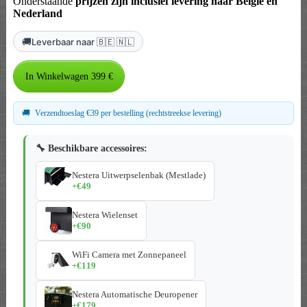
Onderstaande
prijzen zijn inclusief levering naar België en
Nederland
🚚
Leverbaar naar 🇧🇪 🇳🇱
🚚
Verzendtoeslag €39 per bestelling (rechtstreekse levering)
🔧 Beschikbare accessoires:
Nestera Uitwerpselenbak (Mestlade)
+€49
Nestera Wielenset
+€90
WiFi Camera met Zonnepaneel
+€119
Nestera Automatische Deuropener
+€179