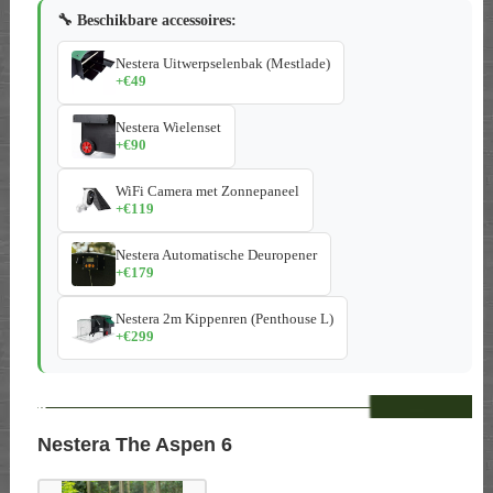
🔧 Beschikbare accessoires:
Nestera Uitwerpselenbak (Mestlade)
+€49
Nestera Wielenset
+€90
WiFi Camera met Zonnepaneel
+€119
Nestera Automatische Deuropener
+€179
Nestera 2m Kippenren (Penthouse L)
+€299
--
Nestera The Aspen 6