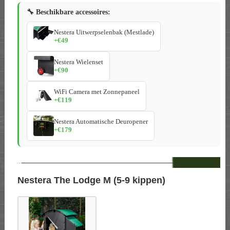
🔧 Beschikbare accessoires:
Nestera Uitwerpselenbak (Mestlade)
+€49
Nestera Wielenset
+€90
WiFi Camera met Zonnepaneel
+€119
Nestera Automatische Deuropener
+€179
--
Nestera The Lodge M (5-9 kippen)