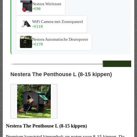
Nestera Wielenset
+€90
WiFi Camera met Zonnepaneel
+€119
Nestera Automatische Deuropener
+€179
--
Nestera The Penthouse L (8-15 kippen)
Nestera The Penthouse L (8-15 kippen)
Premium kunststof kippenhok op poten voor 8-15 kippen. De