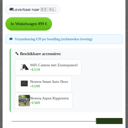
🚚
Leverbaar naar 🇧🇪 🇳🇱
🚚
Verzendtoeslag €39 per bestelling (rechtstreekse levering)
🔧 Beschikbare accessoires:
WiFi Camera met Zonnepaneel
+€119
Nestera Smart Auto Door
+€199
Nestera Aspen Kippenren
+€369
--