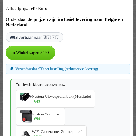
Afhaalprijs: 549 Euro
Onderstaande
prijzen zijn inclusief levering naar België en
Nederland
🚚
Leverbaar naar 🇧🇪 🇳🇱
🚚
Verzendtoeslag €39 per bestelling (rechtstreekse levering)
🔧 Beschikbare accessoires:
Nestera Uitwerpselenbak (Mestlade)
+€49
Nestera Wielenset
+€90
WiFi Camera met Zonnepaneel