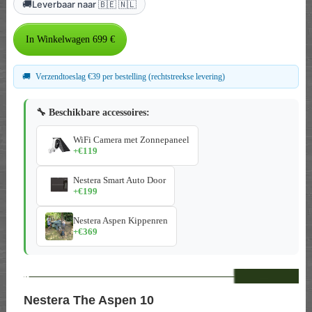
🚚
Leverbaar naar 🇧🇪 🇳🇱
🚚
Verzendtoeslag €39 per bestelling (rechtstreekse levering)
🔧 Beschikbare accessoires:
WiFi Camera met Zonnepaneel
+€119
Nestera Smart Auto Door
+€199
Nestera Aspen Kippenren
+€369
--
Nestera The Aspen 10