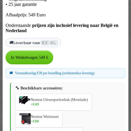
• 25 jaar garantie
Afhaalprijs: 549 Euro
Onderstaande
prijzen zijn inclusief levering naar België en
Nederland
🚚
Leverbaar naar 🇧🇪 🇳🇱
🚚
Verzendtoeslag €39 per bestelling (rechtstreekse levering)
🔧 Beschikbare accessoires:
Nestera Uitwerpselenbak (Mestlade)
+€49
Nestera Wielenset
+€90