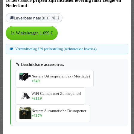
Onderstaande
prijzen zijn inclusief levering naar België en
Nederland
🚚
Leverbaar naar 🇧🇪 🇳🇱
🚚
Verzendtoeslag €39 per bestelling (rechtstreekse levering)
🔧 Beschikbare accessoires:
Nestera Uitwerpselenbak (Mestlade)
+€49
WiFi Camera met Zonnepaneel
+€119
Nestera Automatische Deuropener
+€179