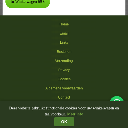
Home
Email
Links
Bestellen
Verzending
Privacy
Cookies
Algemene voorwaarden
Contact
Deze website gebruikt functionele cookies voor uw winkelwagen en
© 2002-2026 Kippenhokken.be
taalvoorkeur.
Meer info
🚚 Gratis levering hokken BE/NL · Toebehoren gratis vanaf €100
🔄 14 dagen retour
🏪 Showroom in Ooigem
🔒 Veilig betalen
OK