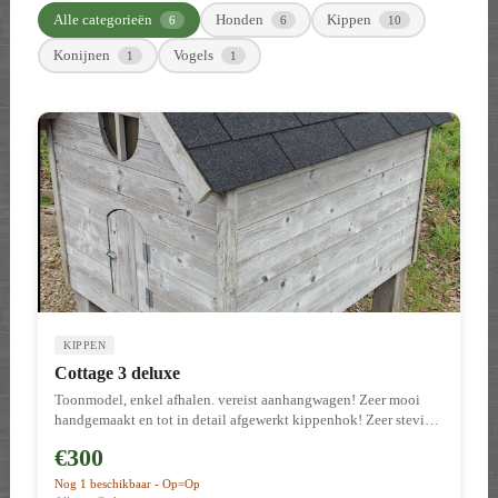
Alle categorieën
Honden
Kippen
6
6
10
Konijnen
Vogels
1
1
KIPPEN
Cottage 3 deluxe
Toonmodel, enkel afhalen. vereist aanhangwagen! Zeer mooi
handgemaakt en tot in detail afgewerkt kippenhok! Zeer stevige
uitvoering Afmetingen: 130(b) x 100(d)x170(h) cm.
€300
Planchetdikte: 22mm. Dikte poten: 90x90mm. Zeer stevig en
duurzaam hok. Houtsoort: RND, reeds behandeld. Plexiglas
Nog 1 beschikbaar - Op=Op