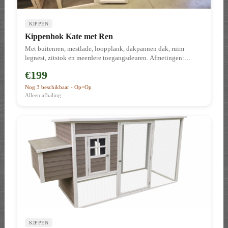
KIPPEN
Kippenhok Kate met Ren
Met buitenren, mestlade, loopplank, dakpannen dak, ruim
legnest, zitstok en meerdere toegangsdeuren. Afmetingen:
194(b) x 95(d) x 120(h) cm. Verpakt in 2 dozen. Laatste 2 stuks!
€199
Nog 3 beschikbaar - Op=Op
Alleen afhaling
KIPPEN