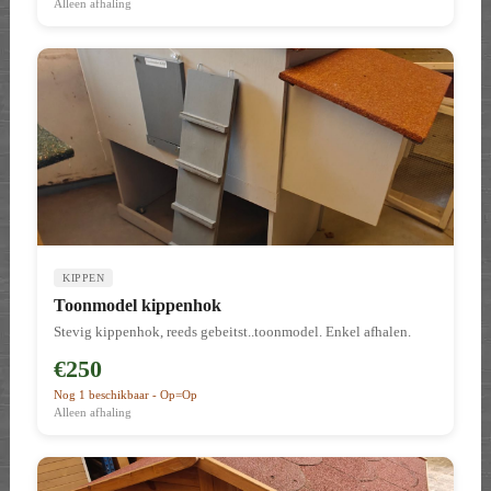
venster. Roofing shingles dakbedekking. Voorzien van een extra
Alleen afhaling
grote deur aan de achterzijde.
KIPPEN
Toonmodel kippenhok
Stevig kippenhok, reeds gebeitst..toonmodel. Enkel afhalen.
€250
Nog 1 beschikbaar - Op=Op
Alleen afhaling