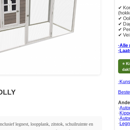
✔ Kort
(hokk
✔ Ook
✔ Dag
✔ Per
✔ Vei
·Alle
·Laat
⭐ Ki
dak!
·Kuns
OLLY
Beste
Ande
·
Auto
·
Kipp
·
Auto
·
Legn
Inclusief legnest, loopplank, zitstok, schuilruimte en