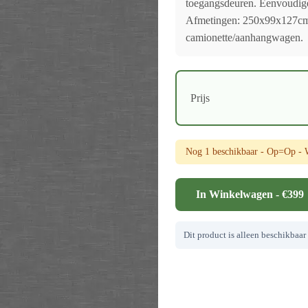
toegangsdeuren. Eenvoudig
Afmetingen: 250x99x127cm.
camionette/aanhangwagen.
Prijs
Nog 1 beschikbaar - Op=Op - We
In Winkelwagen - €399
Dit product is alleen beschikbaar