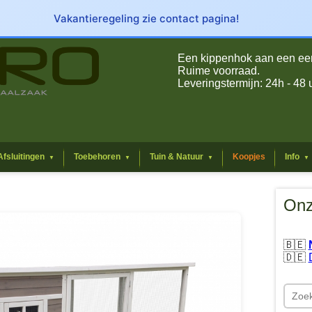
Vakantieregeling zie contact pagina!
Een kippenhok aan een eerli
Ruime voorraad.
Leveringstermijn: 24h - 48 
Afsluitingen
Toebehoren
Tuin & Natuur
Koopjes
Info
▼
▼
▼
▼
Onz
🇧🇪
🇩🇪