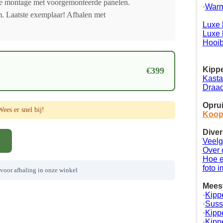
e montage met voorgemonteerde panelen.
·
Warm
 Laatste exemplaar! Afhalen met
Luxe 
Luxe 
Hooib
Kippe
€399
Kasta
Draad
Oprui
es er snel bij!
Koop
Diver
Veelg
Over 
Hoe e
foto 
 voor afhaling in onze winkel
Meest
·
Kipp
·
Suss
·
Kipp
·
Kipp