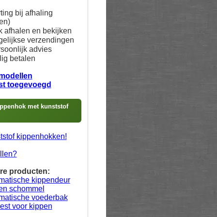
ing bij afhaling
en)
 afhalen en bekijken
elijkse verzendingen
soonlijk advies
lig betalen
 modellen
st toegevoegd
ppenhok met kunststof
tstof kippenhokken!
llen?
re producten:
matische kippendeur
en schommel
matische voederbak
est voor kippen