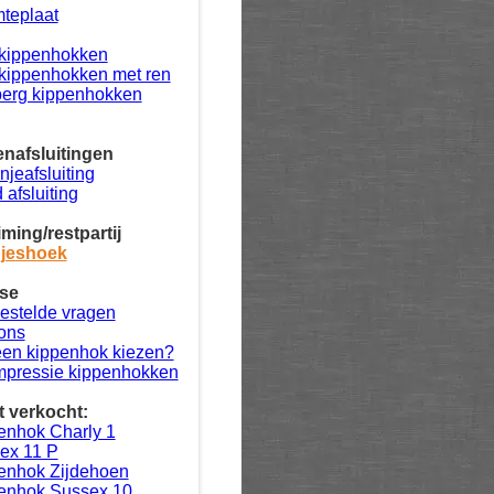
teplaat
kippenhokken
kippenhokken met ren
erg kippenhokken
nafsluitingen
njeafsluiting
 afsluiting
ming/restpartij
jeshoek
se
estelde vragen
ons
en kippenhok kiezen?
impressie kippenhokken
 verkocht:
enhok Charly 1
ex 11 P
enhok Zijdehoen
enhok Sussex 10