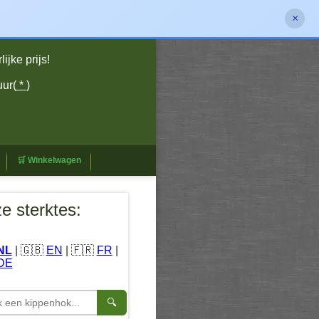
×
jke prijs!
uur(
*
)
🛒 Winkelwagen
e sterktes:
NL
| 🇬🇧
EN
| 🇫🇷
FR
|
DE
🔍