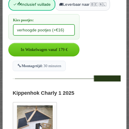
📥
🚚
Inclusief vuillade
Leverbaar naar 🇧🇪 🇳🇱
Kies pootjes:
🔧
Montagetijd:
30 minuten
--
Kippenhok Charly 1 2025