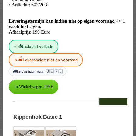
• Artikelnr: 603/203
Leveringstermijn kan indien niet op eigen voorraad +/- 1
week bedragen.
Afhaalprijs: 199 Euro
📥
Inclusief vuillade
🏭
Leverancier: niet op voorraad
🚚
Leverbaar naar 🇧🇪 🇳🇱
--
Kippenhok Basic 1