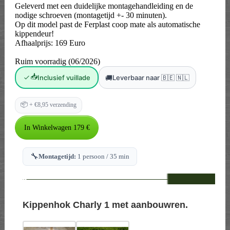
Geleverd met een duidelijke montagehandleiding en de
nodige schroeven (montagetijd +- 30 minuten).
Op dit model past de Ferplast coop mate als automatische
kippendeur!
Afhaalprijs: 169 Euro
Ruim voorradig (06/2026)
📥
🚚
Inclusief vuillade
Leverbaar naar 🇧🇪 🇳🇱
📦
+ €8,95 verzending
🔧
Montagetijd:
1 persoon / 35 min
--
Kippenhok Charly 1 met aanbouwren.