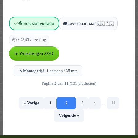
📥
🚚
Inclusief vuillade
Leverbaar naar 🇧🇪 🇳🇱
📦
+ €8,95 verzending
🔧
Montagetijd:
1 persoon / 35 min
Pagina 2 van 11 (131 producten)
« Vorige
1
2
3
4
...
11
Volgende »