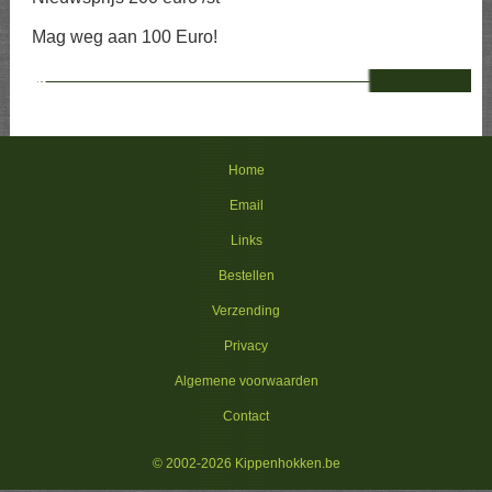
Mag weg aan 100 Euro!
--
Home
Email
Links
Bestellen
Verzending
Privacy
Algemene voorwaarden
Contact
© 2002-2026 Kippenhokken.be