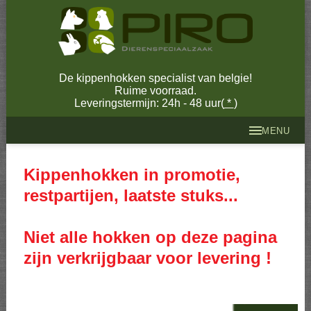
De kippenhokken specialist van belgie!
Ruime voorraad.
Leveringstermijn: 24h - 48 uur(
*
)
MENU
Kippenhokken in promotie,
restpartijen, laatste stuks...
Niet alle hokken op deze pagina
zijn verkrijgbaar voor levering !