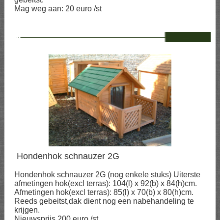
Mag weg aan: 20 euro /st
--
Hondenhok schnauzer 2G
Hondenhok schnauzer 2G (nog enkele stuks) Uiterste
afmetingen hok(excl terras): 104(l) x 92(b) x 84(h)cm.
Afmetingen hok(excl terras): 85(l) x 70(b) x 80(h)cm.
Reeds gebeitst,dak dient nog een nabehandeling te
krijgen.
Nieuwsprijs 200 euro /st