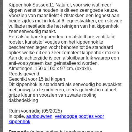
Kippenhok Sussex 11 Naturel, voor wie wat meer
kippen wenst te houden is dit een zeer goede keuze.
Voorzien van maar liefst 4 zitstokken een legnest aan
beide zijdes met in totaal 6 legnestvakken, een stevige
vuillade mestlade die het reinigen van het kippenhok
zeer eenvoudig maakt.
Een afsluitbare kippendeur en afsluitbare ventillatie
rooster, kunststof voetjes om het kippenhok te
beschermen tegen vocht behoren tot de standaard
opties welke dit een zeer compleet kippenhok maken
Aan de achterzijde is een afsluitbaar luik waarop een
anti-vos systeem kan geinstalleerd worden.
Afmetingen: 150 x 100 x 97 cm. (bxdxh).
Reeds geverfd.
Geschikt voor 15 tal kippen
Dit kippenhok is standaard als eenvoudig bouwpakket
met bouwplan te monteren, reeds gebeitst in naturel
grijze kleur en voorzien van zwarte roofing
dakbedekking
Ruim voorradig (05/2025)
In optie,
aanbouwren
,
verhoogde pootjes voor
kippenhok
.