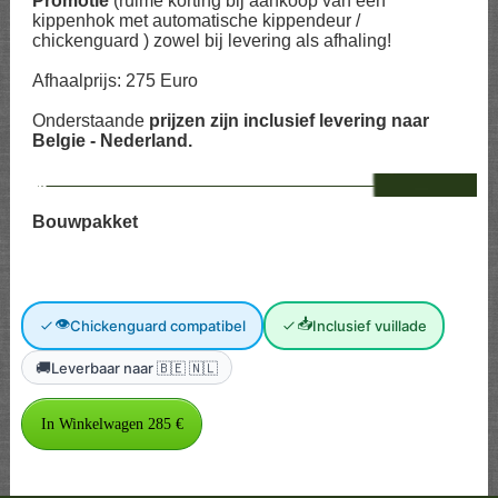
Promotie
(ruime korting bij aankoop van een
kippenhok met automatische kippendeur /
chickenguard ) zowel bij levering als afhaling!
Afhaalprijs: 275 Euro
Onderstaande
prijzen zijn inclusief levering naar
Belgie - Nederland.
--
Bouwpakket
👁
📥
Chickenguard compatibel
Inclusief vuillade
🚚
Leverbaar naar 🇧🇪 🇳🇱