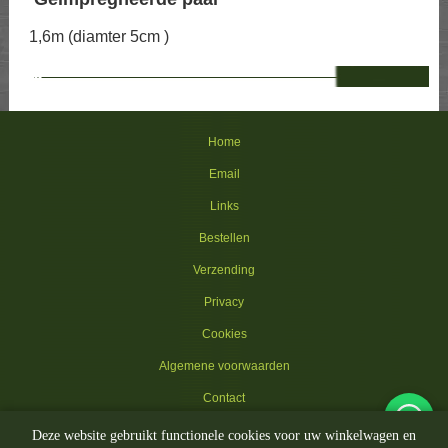
1,6m (diamter 5cm )
--
Home
Email
Links
Bestellen
Verzending
Privacy
Cookies
Algemene voorwaarden
Contact
Deze website gebruikt functionele cookies voor uw winkelwagen en
© 2002-2026 Kippenhokken.be