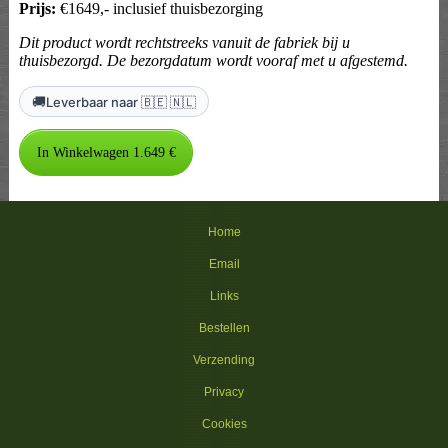
Prijs:
€1649,- inclusief thuisbezorging
Dit product wordt rechtstreeks vanuit de fabriek bij u
thuisbezorgd. De bezorgdatum wordt vooraf met u afgestemd.
🚚
Leverbaar naar 🇧🇪 🇳🇱
Home
Email
Links
Bestellen
Verzending
Privacy
Cookies