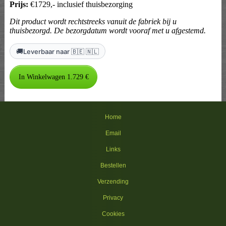
Prijs:
€1729,- inclusief thuisbezorging
Dit product wordt rechtstreeks vanuit de fabriek bij u
thuisbezorgd. De bezorgdatum wordt vooraf met u afgestemd.
🚚
Leverbaar naar 🇧🇪 🇳🇱
Home
Email
Links
Bestellen
Verzending
Privacy
Cookies