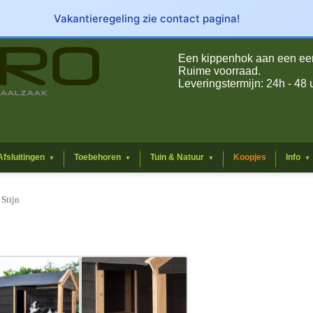
Vakantieregeling zie contact pagina!
Een kippenhok aan een eerli
Ruime voorraad.
Leveringstermijn: 24h - 48 
Afsluitingen
Toebehoren
Tuin & Natuur
Koopjes
Info
▼
▼
▼
▼
Stijn