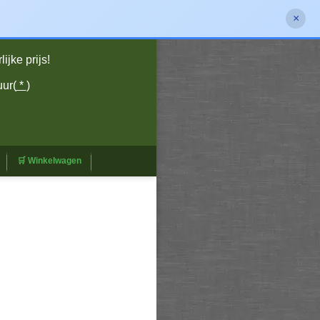
×
jke prijs!
uur(
*
)
🛒 Winkelwagen