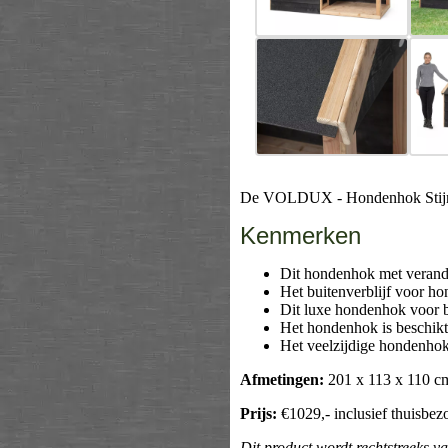
De VOLDUX - Hondenhok Stijn is 
Kenmerken
Dit hondenhok met veranda
Het buitenverblijf voor h
Dit luxe hondenhok voor bu
Het hondenhok is beschikt
Het veelzijdige hondenhok
Afmetingen:
201 x 113 x 110 
Prijs:
€1029,- inclusief thuisbez
Dit product wordt rechtstreeks v