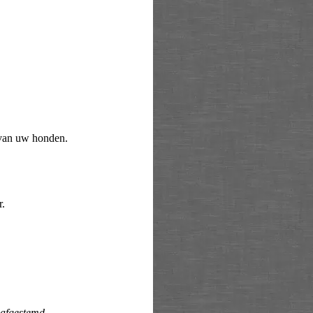
 van uw honden.
r.
 afgestemd.