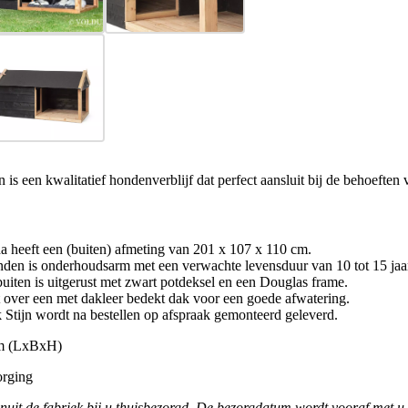
een kwalitatief hondenverblijf dat perfect aansluit bij de behoeften
 heeft een (buiten) afmeting van 201 x 107 x 110 cm.
onden is onderhoudsarm met een verwachte levensduur van 10 tot 15 jaa
iten is uitgerust met zwart potdeksel en een Douglas frame.
 over een met dakleer bedekt dak voor een goede afwatering.
 Stijn wordt na bestellen op afspraak gemonteerd geleverd.
cm (LxBxH)
orging
anuit de fabriek bij u thuisbezorgd. De bezorgdatum wordt vooraf met u