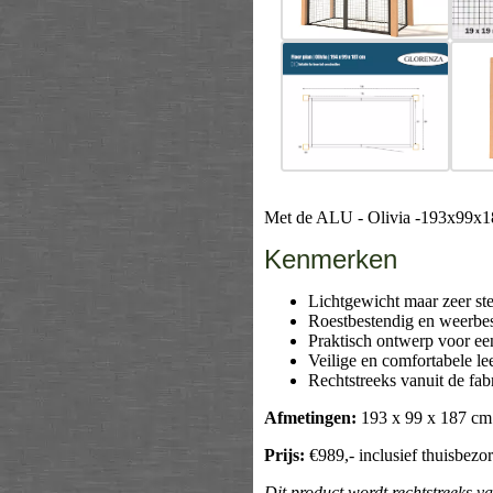
Met de ALU - Olivia -193x99x187
Kenmerken
Lichtgewicht maar zeer st
Roestbestendig en weerbe
Praktisch ontwerp voor e
Veilige en comfortabele l
Rechtstreeks vanuit de fab
Afmetingen:
193 x 99 x 187 c
Prijs:
€989,- inclusief thuisbezo
Dit product wordt rechtstreeks v