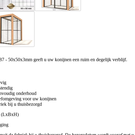
 - 50x50x3mm geeft u uw konijnen een ruim en degelijk verblijf.
evig
stendig
envoudig onderhoud
eefomgeving voor uw konijnen
riek bij u thuisbezorgd
m (LxBxH)
rging
anuit de fabriek bij u thuisbezorgd. De bezorgdatum wordt vooraf met u