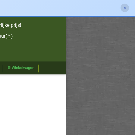
×
jke prijs!
uur(
*
)
🛒 Winkelwagen