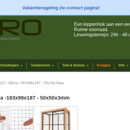
Vakantieregeling zie contact pagina!
Een kippenhok aan een eerli
Ruime voorraad.
Leveringstermijn: 24h - 48 
Afsluitingen
Toebehoren
Tuin & Natuur
Koopjes
Info
▼
▼
▼
▼
 ALU - Olivia -193x99x187 - 50x50x3mm
via -193x99x187 - 50x50x3mm