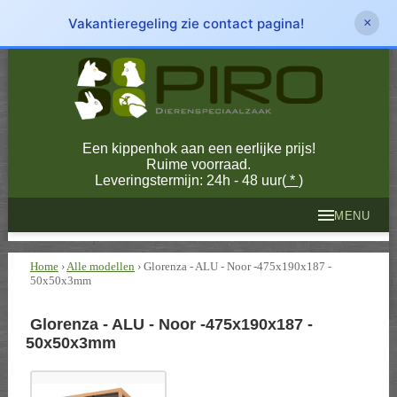
Vakantieregeling zie contact pagina!
×
Een kippenhok aan een eerlijke prijs!
Ruime voorraad.
Leveringstermijn: 24h - 48 uur(
*
)
MENU
Home
›
Alle modellen
› Glorenza - ALU - Noor -475x190x187 -
50x50x3mm
Glorenza - ALU - Noor -475x190x187 -
50x50x3mm