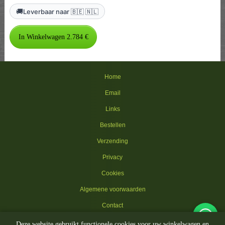
🚚
Leverbaar naar 🇧🇪 🇳🇱
Home
Email
Links
Bestellen
Verzending
Privacy
Cookies
Algemene voorwaarden
Contact
Deze website gebruikt functionele cookies voor uw winkelwagen en