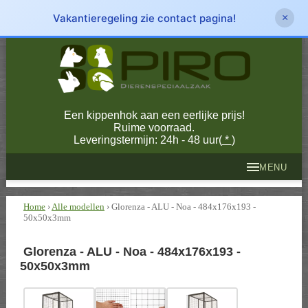
Vakantieregeling zie contact pagina!
×
Een kippenhok aan een eerlijke prijs!
Ruime voorraad.
Leveringstermijn: 24h - 48 uur(
*
)
MENU
Home
›
Alle modellen
› Glorenza - ALU - Noa - 484x176x193 -
50x50x3mm
Glorenza - ALU - Noa - 484x176x193 -
50x50x3mm