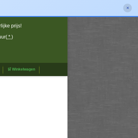
×
jke prijs!
uur(
*
)
🛒 Winkelwagen