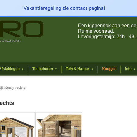
Vakantieregeling zie contact pagina!
Een kippenhok aan een eerli
Ruime voorraad.
Leveringstermijn: 24h - 48 
Afsluitingen
Toebehoren
Tuin & Natuur
Koopjes
Info
▼
▼
▼
▼
ijf Romy rechts
rechts