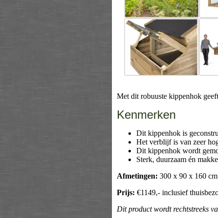
Met dit robuuste kippenhok geef
Kenmerken
Dit kippenhok is geconstr
Het verblijf is van zeer ho
Dit kippenhok wordt gemo
Sterk, duurzaam én makkel
Afmetingen:
300 x 90 x 160 c
Prijs:
€1149,- inclusief thuisbez
Dit product wordt rechtstreeks v