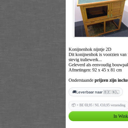
Konijnenhok nijntje 2D
Dit konijnenhok is voorzien van 
stevig traliewerk...
Geleverd als eenvoudig bouwpak
Afmetingen: 92 x 45 x 81 cm
Onderstaande
prijzen zijn incl
🚚
Leverbaar naar 🇧🇪 🇳🇱
📦
+ BE €8,95 / NL €10,95 verzending