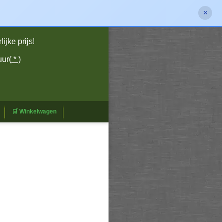
×
jke prijs!
uur(
*
)
🛒 Winkelwagen