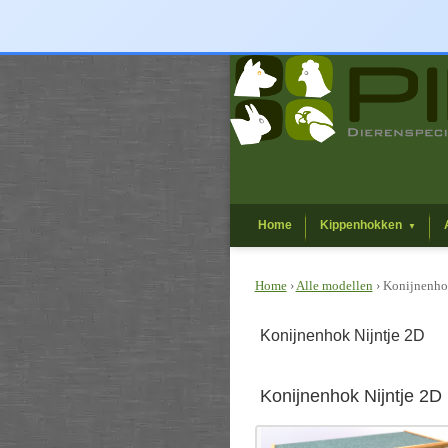
Home
Kippenhokken
▼
Home
›
Alle modellen
› Konijnenho
Konijnenhok Nijntje 2D
Konijnenhok Nijntje 2D