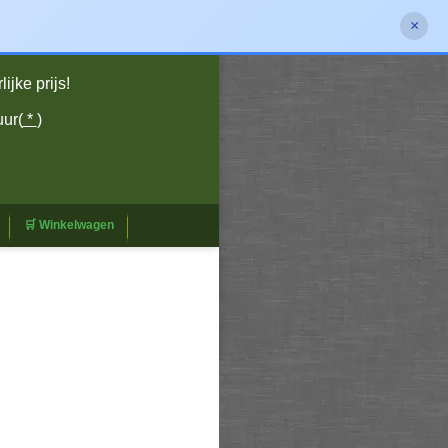
×
jke prijs!
uur(
*
)
🛒 Winkelwagen