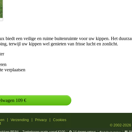
ux biedt een veilige en ruime buitenruimte voor uw kippen. Het duurza
ng, terwijl uw kippen wel genieten van frisse lucht en zonlicht.
ter
eren
te verplaatsen
len
Verzending
Privacy
Cookies
t
© 2002-2026
 hokken BE/NL · Toebehoren gratis vanaf €100
🔄 14 dagen retour
🏪 S