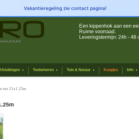
Vakantieregeling zie contact pagina!
Een kippenhok aan een eerli
Ruime voorraad.
Leveringstermijn: 24h - 48 
Afsluitingen
Toebehoren
Tuin & Natuur
Koopjes
Info
▼
▼
▼
▼
in net 21x1.25m
1.25m