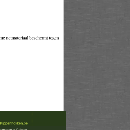
me netmateriaal beschermt tegen
 Kippenhokken.be
howroom in Ooigem