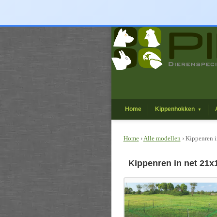
Home
Kippenhokken
▼
Home
›
Alle modellen
› Kippenren 
Kippenren in net 21x