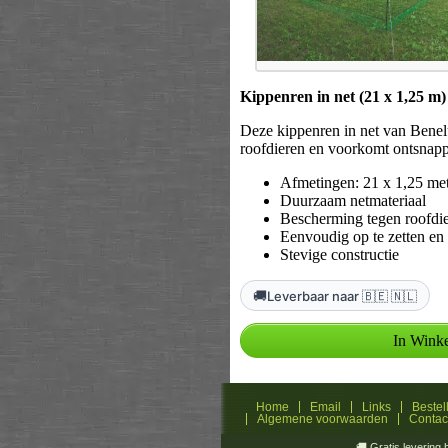
Kippenren in net (21 x 1,25 m)
Deze kippenren in net van Benel
roofdieren en voorkomt ontsnappi
Afmetingen: 21 x 1,25 me
Duurzaam netmateriaal
Bescherming tegen roofdi
Eenvoudig op te zetten en 
Stevige constructie
🚚
Leverbaar naar 🇧🇪 🇳🇱
Home
Email
Links
Bestel
Algemene voorwaarden
Contac
🚚 Gratis levering