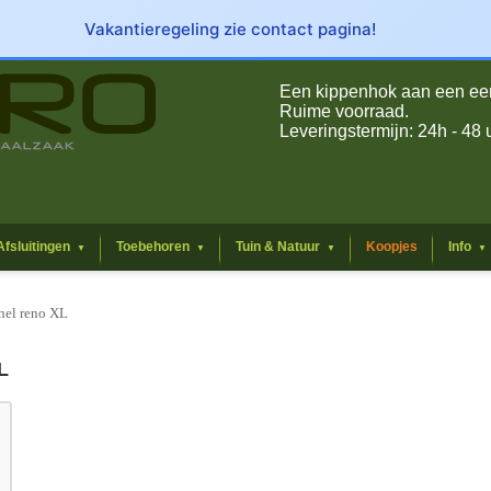
Vakantieregeling zie contact pagina!
Een kippenhok aan een eerli
Ruime voorraad.
Leveringstermijn: 24h - 48 
Afsluitingen
Toebehoren
Tuin & Natuur
Koopjes
Info
▼
▼
▼
▼
el reno XL
L