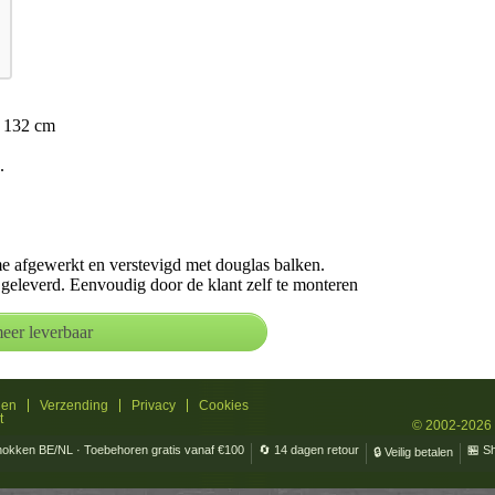
x 132 cm
.
e afgewerkt en verstevigd met douglas balken.
geleverd. Eenvoudig door de klant zelf te monteren
len
Verzending
Privacy
Cookies
t
© 2002-2026
 hokken BE/NL · Toebehoren gratis vanaf €100
🔄 14 dagen retour
🏪 S
🔒 Veilig betalen