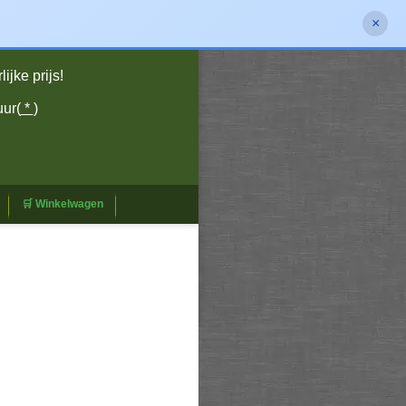
×
jke prijs!
uur(
*
)
🛒 Winkelwagen