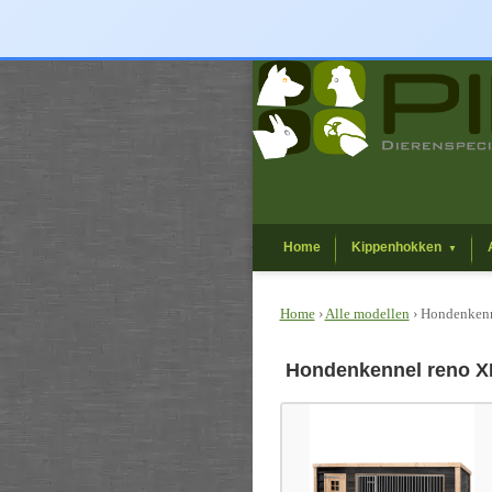
Home
Kippenhokken
▼
Home
›
Alle modellen
› Hondenkenn
Hondenkennel reno X