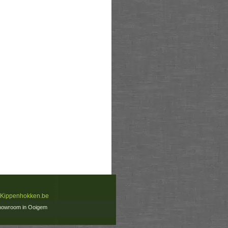
 Kippenhokken.be
howroom in Ooigem