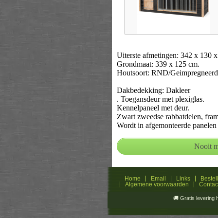
Uiterste afmetingen: 342 x 130 
Grondmaat: 339 x 125 cm.
Houtsoort: RND/Geimpregneerd
Dakbedekking: Dakleer
. Toegansdeur met plexiglas.
Kennelpaneel met deur.
Zwart zweedse rabbatdelen, fram
Wordt in afgemonteerde panelen 
Home
Email
Links
Bestel
Algemene voorwaarden
Contac
🚚 Gratis levering