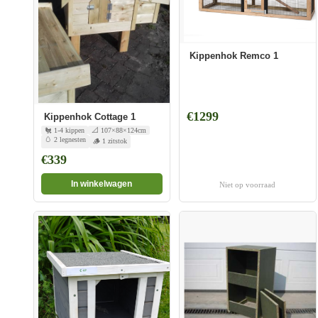
Kippenhok Remco 1
€1299
Kippenhok Cottage 1
🐔 1-4 kippen
📐 107×88×124cm
🥚 2 legnesten
🪵 1 zitstok
€339
In winkelwagen
Niet op voorraad