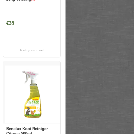
gegalvaniseerd
€39
Niet op voorraad
Benelux Kooi Reiniger
Citroen 500ml