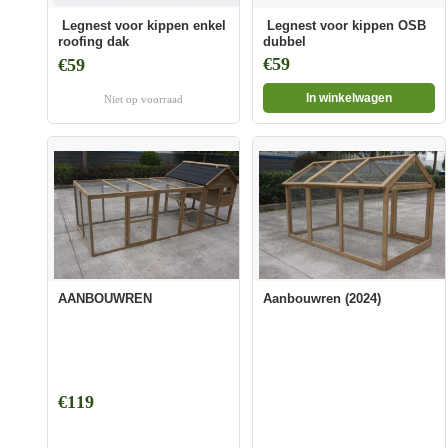
Legnest voor kippen enkel
Legnest voor kippen OSB
roofing dak
dubbel
€59
€59
In winkelwagen
Niet op voorraad
AANBOUWREN
Aanbouwren (2024)
€119