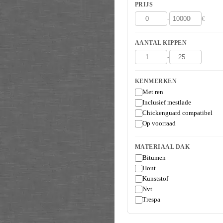
PRIJS
-
€
AANTAL KIPPEN
-
KENMERKEN
Met ren
Inclusief mestlade
Chickenguard compatibel
Op voorraad
MATERIAAL DAK
Bitumen
Hout
Kunststof
Nvt
Trespa