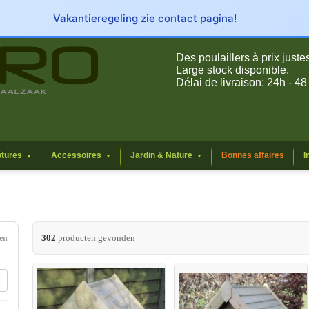
Vakantieregeling zie contact pagina!
Des poulaillers à prix justes
Large stock disponible.
Délai de livraison: 24h - 48
ôtures
Accessoires
Jardin & Nature
Bonnes affaires
I
▼
▼
▼
302
producten gevonden
en