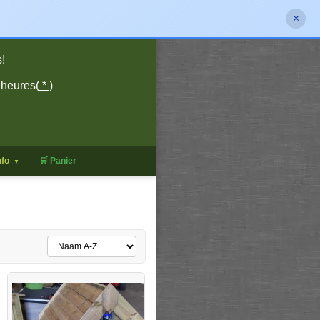
×
!
 heures(
*
)
nfo
🛒 Panier
▼