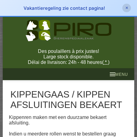
Vakantieregeling zie contact pagina!
×
Des poulaillers à prix justes!
Large stock disponible.
Délai de livraison: 24h - 48 heures(
*
)
MENU
KIPPENGAAS / KIPPEN
AFSLUITINGEN BEKAERT
Kippenren maken met een duurzame bekaert
afsluiting.
Indien u meerdere rollen wenst te bestellen graag