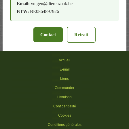
Email:
vragen@dierenzaak.be
BTW:
BE0864897926
Contact
Retrait
Accueil
E-mail
Liens
Commander
Livraison
Confidentialité
Cookies
Conditions générales