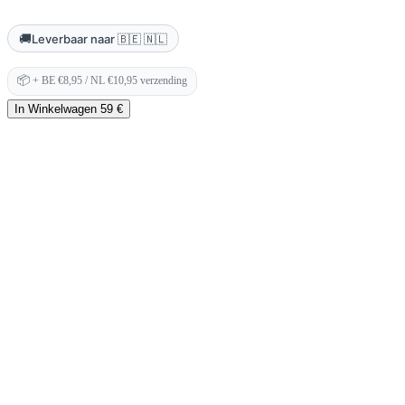
🚚
Leverbaar naar 🇧🇪 🇳🇱
📦
+ BE €8,95 / NL €10,95 verzending