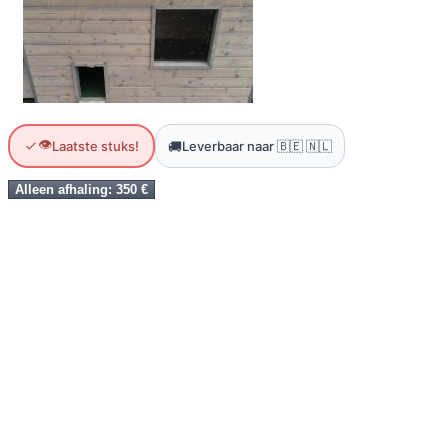
👁
🚚
Laatste stuks!
Leverbaar naar 🇧🇪 🇳🇱