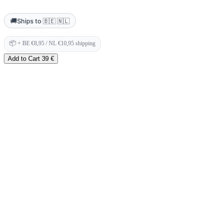
🚚
Ships to 🇧🇪 🇳🇱
📦
+ BE €8,95 / NL €10,95 shipping